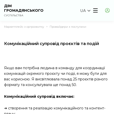
ДІМ
ГРОМАДЯНСЬКОГО
UA
СУСПІЛЬСТВА
Маркетплейс з оргрозвитку
Провайдери з послугами
>
Комунікаційний супровід проєктів та подій
Якщо вам потрібна людина в команду для координації
комунікацій окремого проєкту чи події, я можу бути для
вас корисною. Я висвітлювала понад 25 проєктів різного
формату та консультувала ще понад 50.
Комунікаційний супровід включає:
➔ створення та реалізацію комунікаційного та контент-
плану;