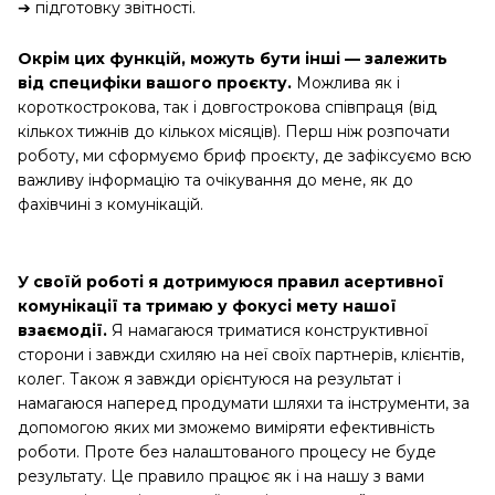
➔ підготовку звітності.
Окрім цих функцій, можуть бути інші — залежить
від специфіки вашого проєкту.
Можлива як і
короткострокова, так і довгострокова співпраця (від
кількох тижнів до кількох місяців). Перш ніж розпочати
роботу, ми сформуємо бриф проєкту, де зафіксуємо всю
важливу інформацію та очікування до мене, як до
фахівчині з комунікацій.
У своїй роботі я дотримуюся правил асертивної
комунікації та тримаю у фокусі мету нашої
взаємодії.
Я намагаюся триматися конструктивної
сторони і завжди схиляю на неї своїх партнерів, клієнтів,
колег. Також я завжди орієнтуюся на результат і
намагаюся наперед продумати шляхи та інструменти, за
допомогою яких ми зможемо виміряти ефективність
роботи. Проте без налаштованого процесу не буде
результату. Це правило працює як і на нашу з вами