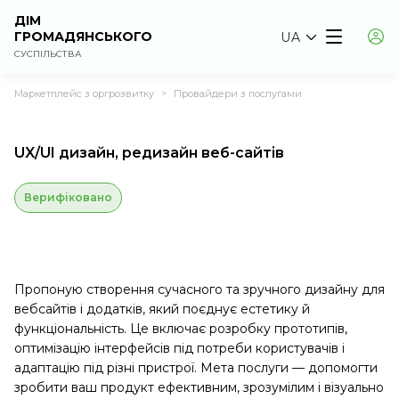
ДІМ
ГРОМАДЯНСЬКОГО
UA
СУСПІЛЬСТВА
Маркетплейс з оргрозвитку
Провайдери з послугами
>
UX/UI дизайн, редизайн веб-сайтів
Верифіковано
Пропоную створення сучасного та зручного дизайну для
вебсайтів і додатків, який поєднує естетику й
функціональність. Це включає розробку прототипів,
оптимізацію інтерфейсів під потреби користувачів і
адаптацію під різні пристрої. Мета послуги — допомогти
зробити ваш продукт ефективним, зрозумілим і візуально