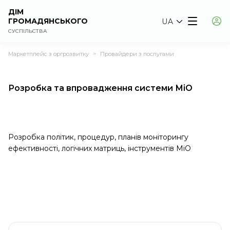
ДІМ
ГРОМАДЯНСЬКОГО
UA
СУСПІЛЬСТВА
Маркетплейс з оргрозвитку
Провайдери з послугами
>
Розробка та впровадження системи МіО
Розробка політик, процедур, планів моніторингу
ефективності, логічних матриць, інструментів МіО