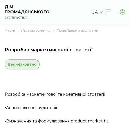
ДІМ
ГРОМАДЯНСЬКОГО
UA
СУСПІЛЬСТВА
Маркетплейс з оргрозвитку
Провайдери з послугами
>
Розробка маркетингової стратегії
Верифіковано
Розробка маркетингової та креативної стратегії.
▪️Аналіз цільової аудиторії.
▪️Визначення та формулювання product market fit.