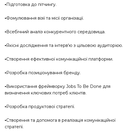
▪️Підготовка до пітчингу.
▪️Фомулювання візії та місії організації.
▪️Всебічний аналіз конкурентного середовища.
▪️Якісні дослідження та інтерв'ю з цільовою аудиторією.
▪️Створення ефективної комунікаційної платформи.
▪️Розробка позиціонування бренду.
▪️Використання фреймворку Jobs To Be Done для
визначення ключових потреб клієнтів.
▪️Розробка продуктової стратегії.
▪️Створення та допомога в реалізація комунікаційної
стратегії.