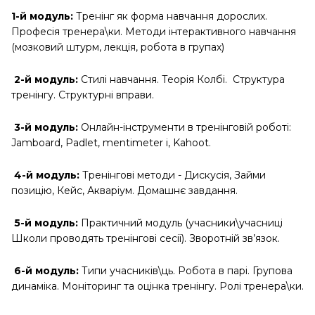
1-й модуль:
Тренінг як форма навчання дорослих.
Професія тренера\ки. Методи інтерактивного навчання
(мозковий штурм, лекція, робота в групах)
2-й модуль:
Стилі навчання. Теорія Колбі. Структура
тренінгу. Структурні вправи.
3-й модуль:
Онлайн-інструменти в тренінговій роботі:
Jamboard, Padlet, mentimeter i, Kahoot.
4-й модуль:
Тренінгові методи - Дискусія, Займи
позицію, Кейс, Акваріум. Домашнє завдання.
5-й модуль:
Практичний модуль (учасники\учасниці
Школи проводять тренінгові сесії). Зворотній зв’язок.
6-й модуль:
Типи учасників\ць. Робота в парі. Групова
динаміка. Моніторинг та оцінка тренінгу. Ролі тренера\ки.