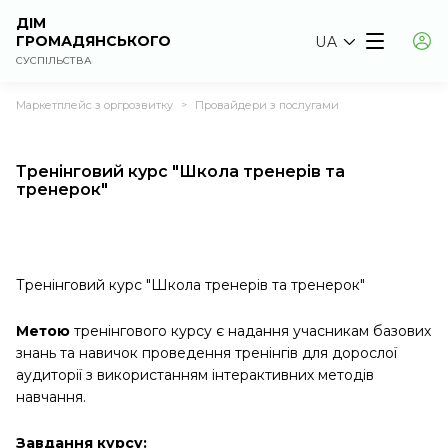
ДІМ
ГРОМАДЯНСЬКОГО
UA
СУСПІЛЬСТВА
Маркетплейс з оргрозвитку
Провайдери з послугами
>
Тренінговий курс "Школа тренерів та
тренерок"
Тренінговий курс "Школа тренерів та тренерок"
Метою
тренінгового курсу є надання учасникам базових
знань та навичок проведення тренінгів для дорослої
аудиторії з використанням інтерактивних методів
навчання.
Завдання курсу: