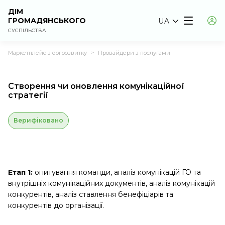
ДІМ
ГРОМАДЯНСЬКОГО
UA
СУСПІЛЬСТВА
Маркетплейс з оргрозвитку
Провайдери з послугами
>
Створення чи оновлення комунікаційної
стратегії
Верифіковано
Етап 1:
опитування команди, аналіз комунікацій ГО та
внутрішніх комунікаційних документів, аналіз комунікацій
конкурентів, аналіз ставлення бенефіціарів та
конкурентів до організації.