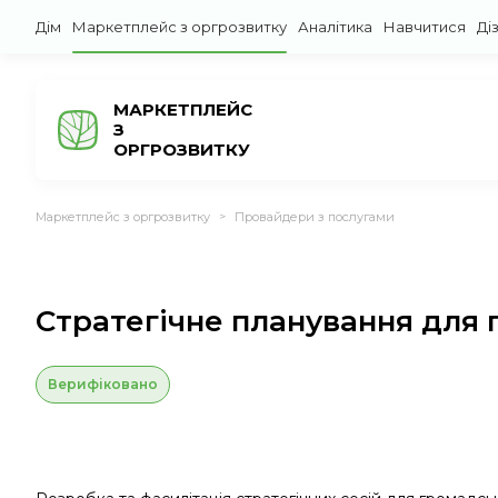
Дім
Маркетплейс з оргрозвитку
Аналітика
Навчитися
Ді
МАРКЕТПЛЕЙС
З
ОРГРОЗВИТКУ
Маркетплейс з оргрозвитку
Провайдери з послугами
>
Стратегічне планування для 
Верифіковано