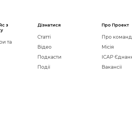
йс з
Дізнатися
Про Проект
ку
Статті
Про команд
и та
Відео
Місія
Подкасти
ІСАР Єднан
Події
Вакансії