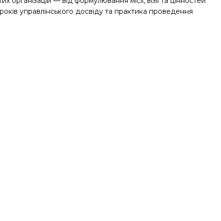
х організацій — від формулювання місії, візії та цінностей
років управлінського досвіду та практика проведення