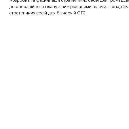
Розробка та фасилітація стратегічних сесій для громадськи
до операційного плану з вимірюваними цілями. Понад 25 
стратегічних сесій для бізнесу й ОГС.