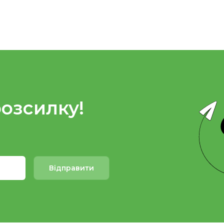
розсилку!
Відправити