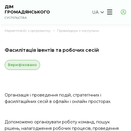
ДІМ
ГРОМАДЯНСЬКОГО
UA
СУСПІЛЬСТВА
Маркетплейс з оргрозвитку
Провайдери з послугами
>
Фасилітація івентів та робочих сесій
Верифіковано
Організація і проведення подій, стратегічних і
фасилітаційних сесій в офлайн і онлайн просторах.
Допоможемо організувати роботу команд, пошук
рішень, налагодження робочих процесів, проведення