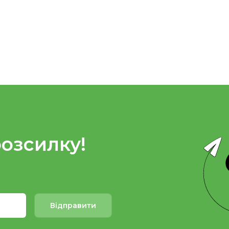
розсилку!
Відправити