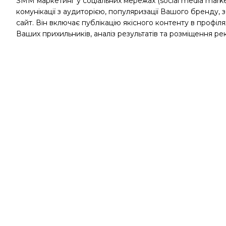
SMM маркетинг у соціальних мережах (social media mark
комунікації з аудиторією, популяризації Вашого бренду, 
сайт. Він включає публікацію якісного контенту в профіл
Ваших прихильників, аналіз результатів та розміщення ре