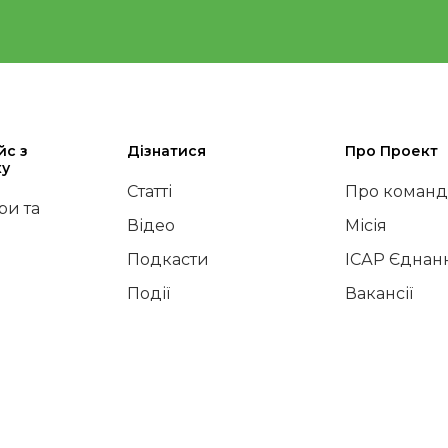
йс з
Дізнатися
Про Проект
ку
Статті
Про команд
и та
Відео
Місія
Подкасти
ІСАР Єднан
Події
Вакансії