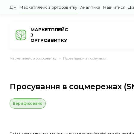
Дім
Маркетплейс з оргрозвитку
Аналітика
Навчитися
Ді
МАРКЕТПЛЕЙС
З
ОРГРОЗВИТКУ
Маркетплейс з оргрозвитку
Провайдери з послугами
>
Просування в соцмережах (
Верифіковано