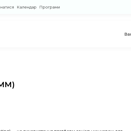
знатися
Календар
Програми
Ва
SMM)