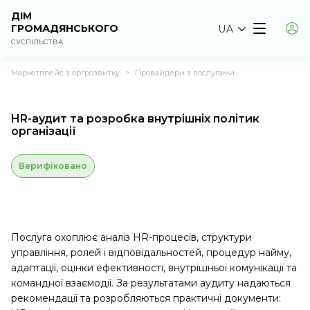
ДІМ
ГРОМАДЯНСЬКОГО
UA
СУСПІЛЬСТВА
Маркетплейс з оргрозвитку
Провайдери з послугами
>
HR-аудит та розробка внутрішніх політик
організації
Верифіковано
Послуга охоплює аналіз HR-процесів, структури
управління, ролей і відповідальностей, процедур найму,
адаптації, оцінки ефективності, внутрішньої комунікації та
командної взаємодії. За результатами аудиту надаються
рекомендації та розробляються практичні документи: