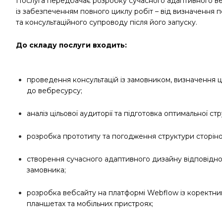
Послуга передбачає розробку сучасного адаптивного веб
із забезпеченням повного циклу робіт – від визначення
та консультаційного супроводу після його запуску.
До складу послуги входить:
проведення консультацій із замовником, визначення ці
до вебресурсу;
аналіз цільової аудиторії та підготовка оптимальної ст
розробка прототипу та погодження структури сторіно
створення сучасного адаптивного дизайну відповідно
замовника;
розробка вебсайту на платформі Webflow із коректн
планшетах та мобільних пристроях;