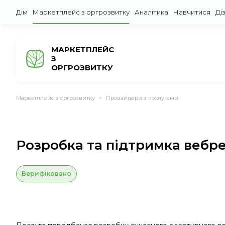
Дім
Маркетплейс з оргрозвитку
Аналітика
Навчитися
Ді
МАРКЕТПЛЕЙС
З
ОРГРОЗВИТКУ
Маркетплейс з оргрозвитку
Провайдери з послугами
>
Розробка та підтримка вебре
Верифіковано