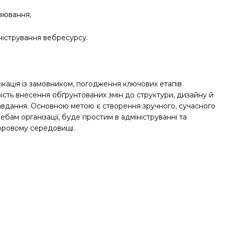
піювання;
ністрування вебресурсу.
нікація із замовником, погодження ключових етапів
ість внесення обґрунтованих змін до структури, дизайну й
авдання. Основною метою є створення зручного, сучасного
бам організації, буде простим в адмініструванні та
ифровому середовищі.