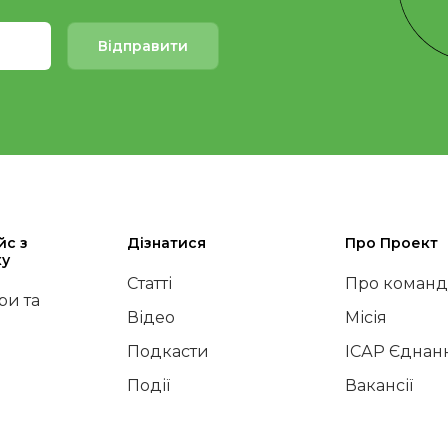
Відправити
йс з
Дізнатися
Про Проект
ку
Статті
Про команд
и та
Відео
Місія
Подкасти
ІСАР Єднан
Події
Вакансії