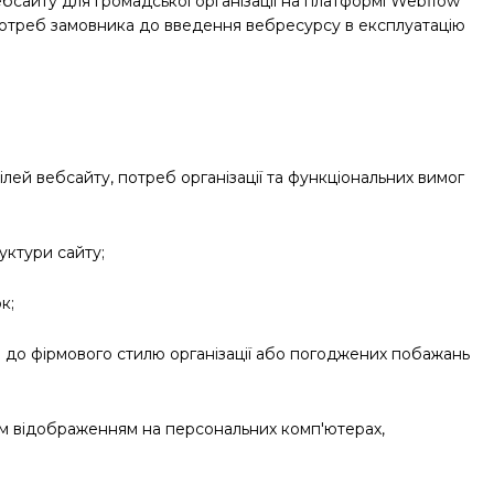
сайту для громадської організації на платформі Webflow
 потреб замовника до введення вебресурсу в експлуатацію
лей вебсайту, потреб організації та функціональних вимог
руктури сайту;
к;
 до фірмового стилю організації або погоджених побажань
им відображенням на персональних комп'ютерах,