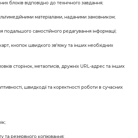
йних блоків відповідно до технічного завдання;
ультимедійними матеріалами, наданими замовником;
 подальшого самостійного редагування інформації;
 карт, кнопок швидкого зв'язку та інших необхідних
овків сторінок, метаописів, дружніх URL-адрес та інших
птивності, швидкодії та коректності роботи в сучасних
ік;
ту та резервного копіювання;