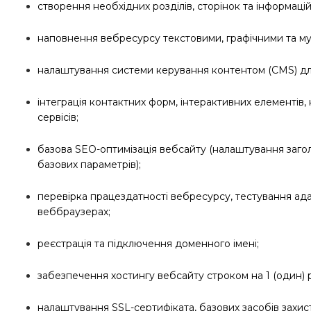
створення необхідних розділів, сторінок та інформаці
наповнення вебресурсу текстовими, графічними та м
налаштування системи керування контентом (CMS) для
інтеграція контактних форм, інтерактивних елементів,
сервісів;
базова SEO-оптимізація вебсайту (налаштування загол
базових параметрів);
перевірка працездатності вебресурсу, тестування ада
веббраузерах;
реєстрація та підключення доменного імені;
забезпечення хостингу вебсайту строком на 1 (один) р
налаштування SSL-сертифіката, базових засобів захис