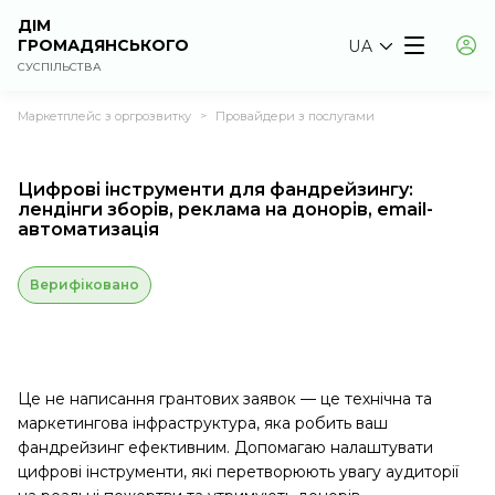
ДІМ
ГРОМАДЯНСЬКОГО
UA
СУСПІЛЬСТВА
Маркетплейс з оргрозвитку
Провайдери з послугами
>
Цифрові інструменти для фандрейзингу:
лендінги зборів, реклама на донорів, email-
автоматизація
Верифіковано
Це не написання грантових заявок — це технічна та
маркетингова інфраструктура, яка робить ваш
фандрейзинг ефективним. Допомагаю налаштувати
цифрові інструменти, які перетворюють увагу аудиторії