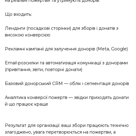
на реальні пожертви та утримують донорів.
Що входить:
Лендінги (посадкові сторінки) для зборів і донатів з
високою конверсією
Рекламні кампанії для залучення донорів (Meta, Google)
Email-розсилки та автоматизація комунікації з донорами
(привітання, звіти, повторні донати)
Базовий донорський CRM — облік і сегментація донорів
Аналітика конверсії пожертв — звідки приходять донати
й що працює краще
Результат для організації: ваші збори працюють технічно
злагоджено, увага перетворюється на пожертви, а