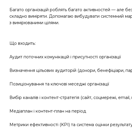
Багато організацій роблять багато активностей — але без
складно виміряти. Допомагаю вибудувати системний марк
з вимірюваними цілями.
Що входить:
Аудит поточних комунікацій і присутності організації
Визначення цільових аудиторій (донори, бенефіціари, пар
Позиціонування та ключові меседжі організації
Вибір каналів і контент-стратегія (сайт, соцмережі, email, 
Медіаплан і контент-план на період
Метрики ефективності (KPI) та система оцінки результат