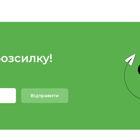
розсилку!
Відправити