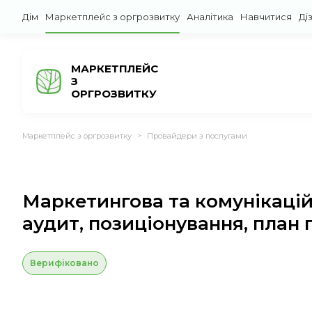
Дім
Маркетплейс з оргрозвитку
Аналітика
Навчитися
Ді
МАРКЕТПЛЕЙС
З
ОРГРОЗВИТКУ
Маркетплейс з оргрозвитку
Провайдери з послугами
>
Маркетингова та комунікаційн
аудит, позиціонування, план
Верифіковано