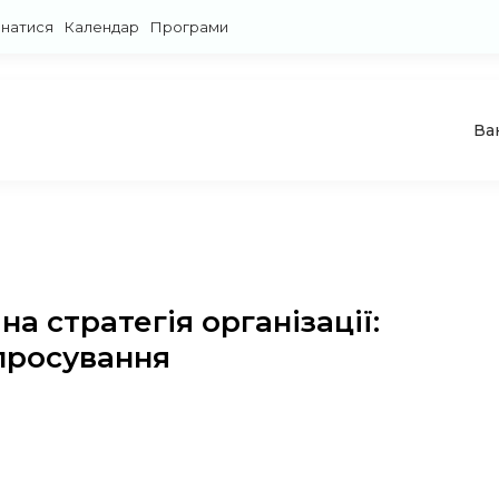
знатися
Календар
Програми
Ва
а стратегія організації:
 просування