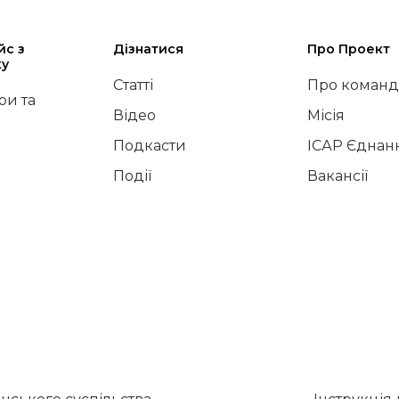
йс з
Дізнатися
Про Проект
ку
Статті
Про команд
и та
Відео
Місія
Подкасти
ІСАР Єднан
Події
Вакансії