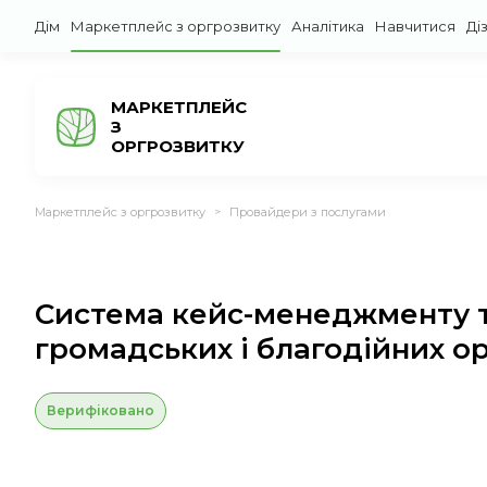
Дім
Маркетплейс з оргрозвитку
Аналітика
Навчитися
Ді
МАРКЕТПЛЕЙС
З
ОРГРОЗВИТКУ
Маркетплейс з оргрозвитку
Провайдери з послугами
>
Система кейс-менеджменту т
громадських і благодійних ор
Верифіковано