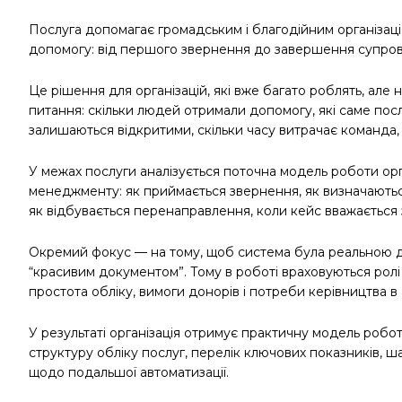
Послуга допомагає громадським і благодійним організац
допомогу: від першого звернення до завершення супрово
Це рішення для організацій, які вже багато роблять, але 
питання: скільки людей отримали допомогу, які саме пос
залишаються відкритими, скільки часу витрачає команда,
У межах послуги аналізується поточна модель роботи орга
менеджменту: як приймається звернення, як визначаються
як відбувається перенаправлення, коли кейс вважається з
Окремий фокус — на тому, щоб система була реальною 
“красивим документом”. Тому в роботі враховуються ролі
простота обліку, вимоги донорів і потреби керівництва в 
У результаті організація отримує практичну модель робот
структуру обліку послуг, перелік ключових показників, 
щодо подальшої автоматизації.