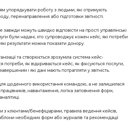
іям упорядкувати роботу з людьми, які отримують
ду, перенаправлення або підготовки звітності.
не завжди можуть швидко відповісти на прості управлінські
луги були надані, хто супроводжує кожен кейс, які потреби
 які результати можна показати донору.
нізації та створюється зрозуміла система кейс-
 потреби, як відкривається кейс, як фіксуються послуги,
авершеним і які дані мають потрапляти у звітність.
для щоденного використання командою, а не залишилася
 працівників, навантаження, логіка заповнення форм,
аналітиці.
и з клієнтами/бенефіціарами, правила ведення кейсів,
шаблони необхідних форм або журналів та рекомендації