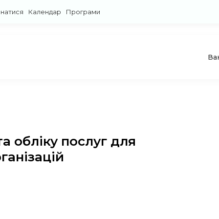
знатися
Календар
Програми
Ва
а обліку послуг для
ганізацій