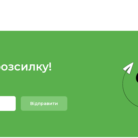
розсилку!
Відправити