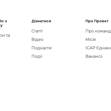
йс з
Дізнатися
Про Проект
ку
Статті
Про команд
и та
Відео
Місія
Подкасти
ІСАР Єднан
Події
Вакансії