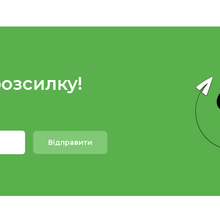
розсилку!
Відправити