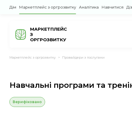
Дім
Маркетплейс з оргрозвитку
Аналітика
Навчитися
Ді
МАРКЕТПЛЕЙС
З
ОРГРОЗВИТКУ
Маркетплейс з оргрозвитку
Провайдери з послугами
>
Навчальні програми та трені
Верифіковано