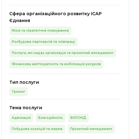
Сфера організаційного розвитку ІСАР
Єднання
Місія та стратегічне планування
Розбудова партнерств та співпраці
Послуги, які надає організація та проєктний менеджмент
Фінансова життєздатність та мобілізація ресурсів
Тип послуги
Тренінг
Тема послуги
Адвокація
Благодійність
ВІЛ/СНІД
Побудова коаліцій та мереж
Проєктний менеджмент