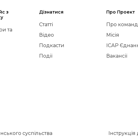
йс з
Дізнатися
Про Проект
ку
Статті
Про команд
и та
Відео
Місія
Подкасти
ІСАР Єднан
Події
Вакансії
нського суспільства
Інструкція