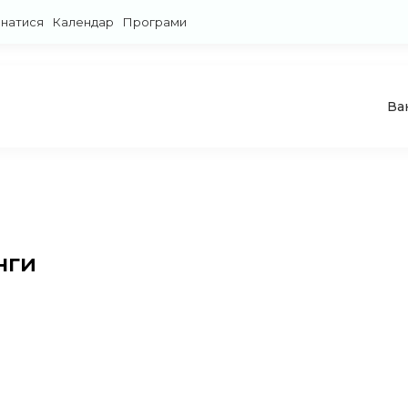
знатися
Календар
Програми
Ва
нги