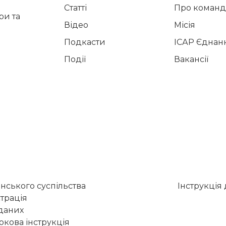
Статті
Про команд
и та
Відео
Місія
Подкасти
ІСАР Єднан
Події
Вакансії
нського суспільства
Інструкція
трація
 даних
кова інструкція