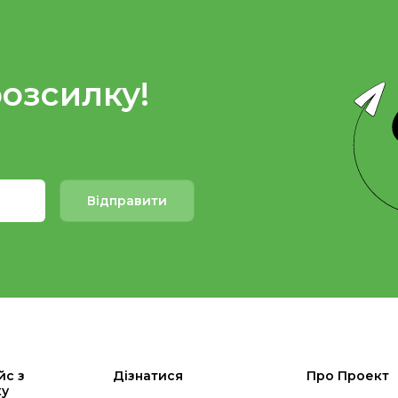
розсилку!
Відправити
йс з
Дізнатися
Про Проект
ку