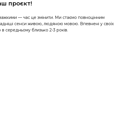
аш проєкт!
 важкими — час це змінити. Ми стаємо повноцінним
ладніші сенси живою, людяною мовою. Впевнені у своїх
о в середньому близько 2-3 років.