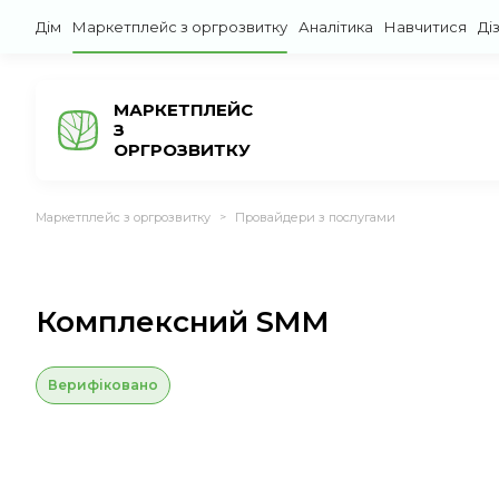
Дім
Маркетплейс з оргрозвитку
Аналітика
Навчитися
Ді
МАРКЕТПЛЕЙС
З
ОРГРОЗВИТКУ
Маркетплейс з оргрозвитку
Провайдери з послугами
>
Комплексний SMM
Верифіковано