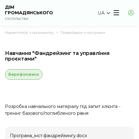
ДІМ
ГРОМАДЯНСЬКОГО
UA
СУСПІЛЬСТВА
Маркетплейс з оргрозвитку
Провайдери з послугами
>
Навчання "Фандрейзинг та управління
проєктами"
Верифіковано
Розробка навчального матеріалу під запит клієнта -
тренінг базового/поглибленого рівня
Програма_інст.фандрейзингу.docx