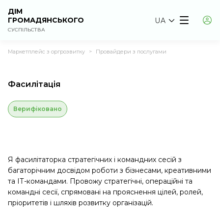
ДІМ
ГРОМАДЯНСЬКОГО
UA
СУСПІЛЬСТВА
Маркетплейс з оргрозвитку
Провайдери з послугами
>
Фасилітація
Верифіковано
Я фасилітаторка стратегічних і командних сесій з
багаторічним досвідом роботи з бізнесами, креативними
та ІТ-командами. Провожу стратегічні, операційні та
командні сесії, спрямовані на прояснення цілей, ролей,
пріоритетів і шляхів розвитку організацій.