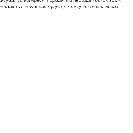
уації та конкретні поради, які необхідні організації.
ваність і залучення аудиторії, як досягти кількісних