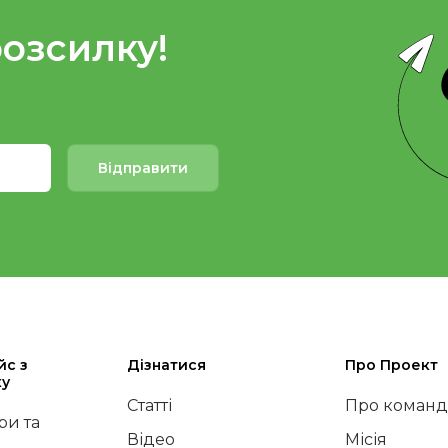
розсилку!
Відправити
йс з
Дізнатися
Про Проект
ку
Статті
Про команд
и та
Відео
Місія