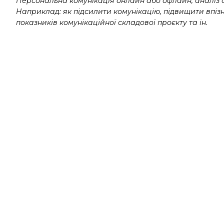
Персональна комунікація онлайн або офлайн, аналіз сит
Наприклад: як підсилити комунікацію, підвищити впізна
показників комунікаційної складової проєкту та ін.