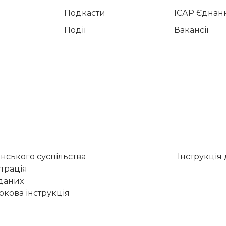
Подкасти
ІСАР Єднан
Події
Вакансії
нського суспільства
Інструкція
трація
 даних
кова інструкція