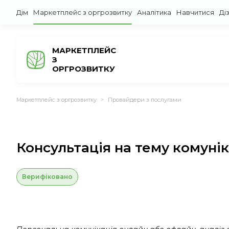
Дім
Маркетплейс з оргрозвитку
Аналітика
Навчитися
Ді
МАРКЕТПЛЕЙС
З
ОРГРОЗВИТКУ
Маркетплейс з оргрозвитку
Провайдери з послугами
>
Консультація на тему комуніка
Верифіковано