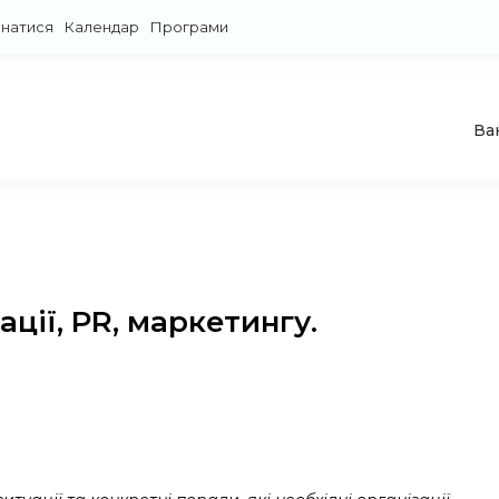
знатися
Календар
Програми
Ва
ції, PR, маркетингу.