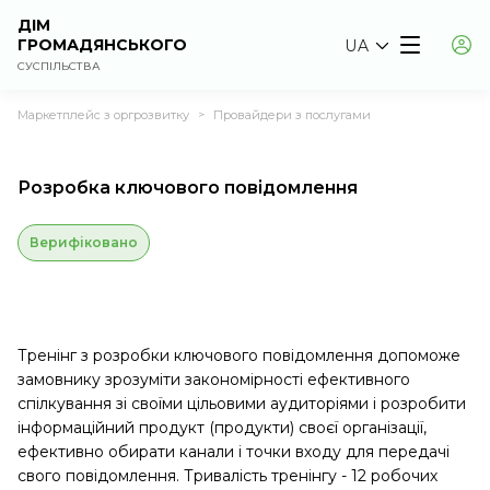
ДІМ
ГРОМАДЯНСЬКОГО
UA
СУСПІЛЬСТВА
Маркетплейс з оргрозвитку
Провайдери з послугами
>
Розробка ключового повідомлення
Верифіковано
Тренінг з розробки ключового повідомлення допоможе
замовнику зрозуміти закономірності ефективного
спілкування зі своїми цільовими аудиторіями і розробити
інформаційний продукт (продукти) своєї організації,
ефективно обирати канали і точки входу для передачі
свого повідомлення. Тривалість тренінгу - 12 робочих