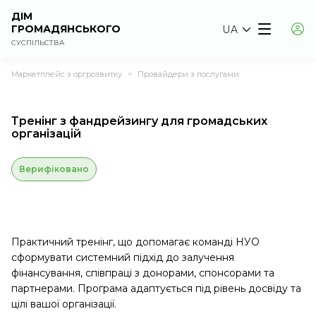
ДІМ
ГРОМАДЯНСЬКОГО
UA
СУСПІЛЬСТВА
Маркетплейс з оргрозвитку
Провайдери з послугами
>
Тренінг з фандрейзингу для громадських
організацій
Верифіковано
Практичний тренінг, що допомагає команді НУО
сформувати системний підхід до залучення
фінансування, співпраці з донорами, спонсорами та
партнерами. Програма адаптується під рівень досвіду та
цілі вашої організації.