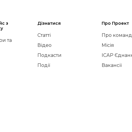
йс з
Дізнатися
Про Проект
ку
Статті
Про команд
и та
Відео
Місія
Подкасти
ІСАР Єднан
Події
Вакансії