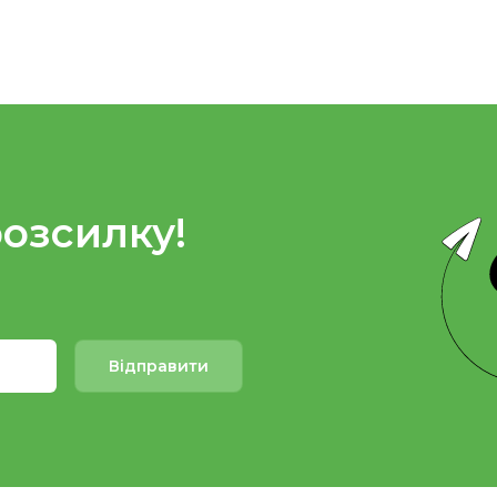
розсилку!
Відправити