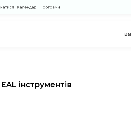
знатися
Календар
Програми
Ва
EAL інструментів