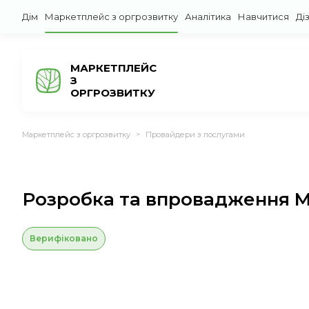
Дім
Маркетплейс з оргрозвитку
Аналітика
Навчитися
Ді
МАРКЕТПЛЕЙС
З
ОРГРОЗВИТКУ
Маркетплейс з оргрозвитку
Провайдери з послугами
>
Розробка та впровадження M
Верифіковано