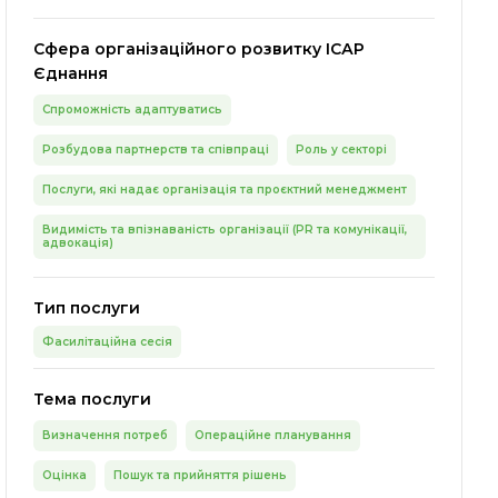
Сфера організаційного розвитку ІСАР
Єднання
Спроможність адаптуватись
Розбудова партнерств та співпраці
Роль у секторі
Послуги, які надає організація та проєктний менеджмент
Видимість та впізнаваність організації (PR та комунікації,
адвокація)
Тип послуги
Фасилітаційна сесія
Тема послуги
Визначення потреб
Операційне планування
Оцінка
Пошук та прийняття рішень