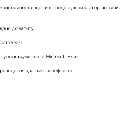
ніторингу та оцінки в процесі діяльності організацій,
відно до запиту
сті та KPI
гл інструментів та Microsoft Excell
 проведення адаптивної рефлексії