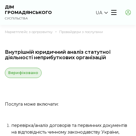
ДІМ
ГРОМАДЯНСЬКОГО
UA
СУСПІЛЬСТВА
Маркетплейс з оргрозвитку
Провайдери з послугами
>
Внутрішній юридичний аналіз статутної
діяльності неприбуткових організацій
Верифіковано
Послуга може включати:
перевірка/аналіз договорів та первинних документів
на відповідність чинному законодавству України,