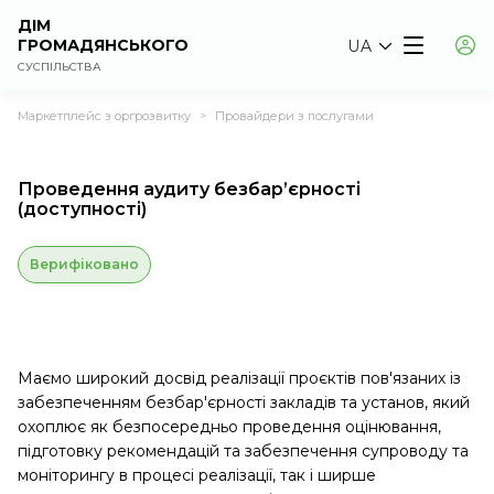
ДІМ
ГРОМАДЯНСЬКОГО
UA
СУСПІЛЬСТВА
Маркетплейс з оргрозвитку
Провайдери з послугами
>
Проведення аудиту безбар’єрності
(доступності)
Верифіковано
Маємо широкий досвід реалізації проєктів пов'язаних із
забезпеченням безбар'єрності закладів та установ, який
охоплює як безпосередньо проведення оцінювання,
підготовку рекомендацій та забезпечення супроводу та
моніторингу в процесі реалізації, так і ширше