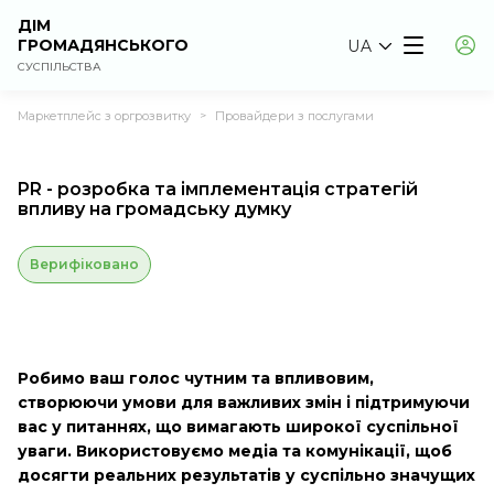
ДІМ
ГРОМАДЯНСЬКОГО
UA
СУСПІЛЬСТВА
Маркетплейс з оргрозвитку
Провайдери з послугами
>
PR - розробка та імплементація стратегій
впливу на громадську думку
Верифіковано
Робимо ваш голос чутним та впливовим,
створюючи умови для важливих змін і підтримуючи
вас у питаннях, що вимагають широкої суспільної
уваги. Використовуємо медіа та комунікації, щоб
досягти реальних результатів у суспільно значущих