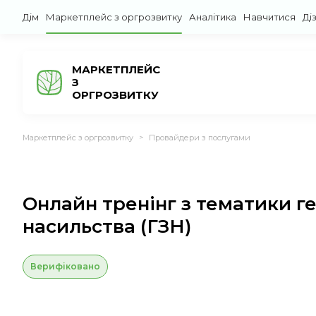
Дім
Маркетплейс з оргрозвитку
Аналітика
Навчитися
Ді
МАРКЕТПЛЕЙС
З
ОРГРОЗВИТКУ
Маркетплейс з оргрозвитку
Провайдери з послугами
>
Онлайн тренінг з тематики 
насильства (ГЗН)
Верифіковано