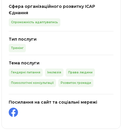
Сфера організаційного розвитку ІСАР
Єднання
Спроможність адаптуватись
Тип послуги
Тренінг
Тема послуги
Гендерні питання
Інклюзія
Права людини
Психологічні консультації
Розвиток громади
Посилання на сайт та соціальні мережі