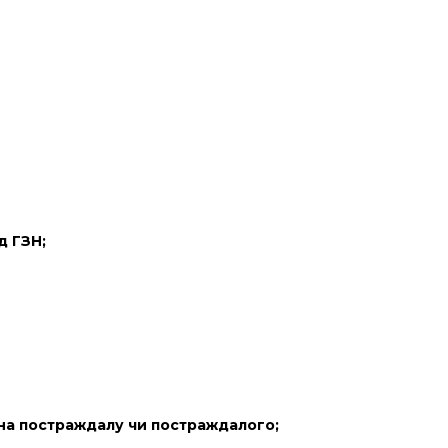
д ГЗН;
 на постраждалу чи постраждалого;