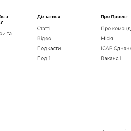
йс з
Дізнатися
Про Проект
ку
Статті
Про команд
и та
Відео
Місія
Подкасти
ІСАР Єднан
Події
Вакансії