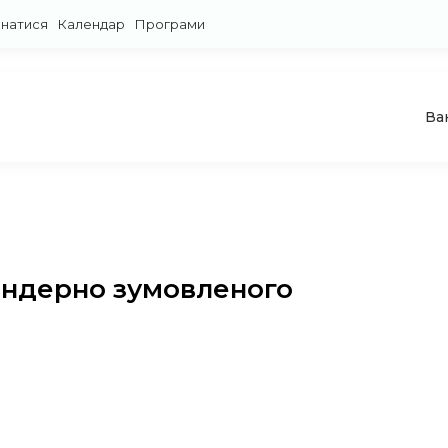
знатися
Календар
Програми
Ва
гендерно зумовленого