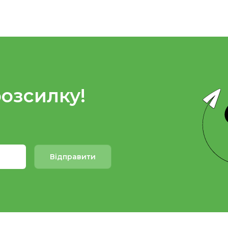
розсилку!
Відправити