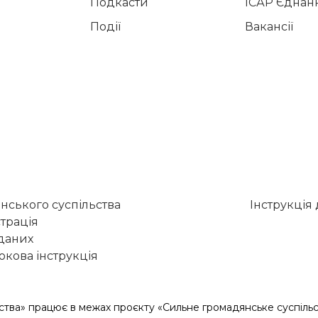
Подкасти
ІСАР Єднан
Події
Вакансії
нського суспільства
Інструкція
трація
 даних
кова інструкція
ства» працює в межах проєкту «Сильне громадянське суспільс