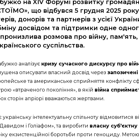
бужко на XIV Форумі розвитку громадя
СТОЇМО», що відбувся 5 грудня 2025 року
терів, донорів та партнерів з усієї Украї
бміну досвідом та підтримки одне одного
 пронизлива розмова про війну, пам'ять,
країнського суспільства.
Забужко аналізує
кризу сучасного дискурсу про вій
 змушена описувати власний досвід через
запозичені
ропейське та американське сприйняття конфлікту 
рою «втраченого покоління», в якій
війна сприймає
обох сторін апріорі вважаються жертвами.
країнську інтелектуальну спільноту відмовитися ві
«Давидом і Голіафом», та виробити
власну суб'єктну
ку екзистенційної боротьби проти геноциду. Метою 