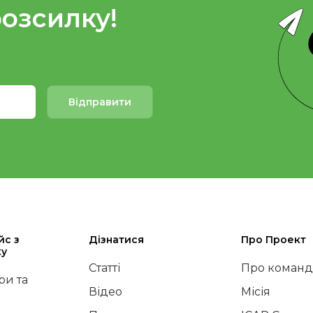
розсилку!
Відправити
йс з
Дізнатися
Про Проект
ку
Статті
Про команд
и та
Відео
Місія