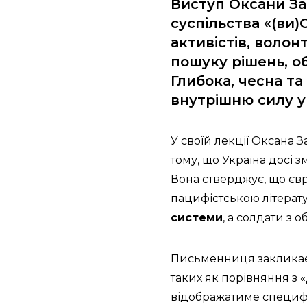
Виступ Оксани За
суспільства «(ви)
активістів, волон
пошуку рішень, о
Глибока, чесна та
внутрішню силу у
У своїй лекції Оксана 
тому, що Україна досі
Вона стверджує, що єв
пацифістською літерату
системи
, а солдати з 
Письменниця закликає у
таких як порівняння з 
відображатиме специфі