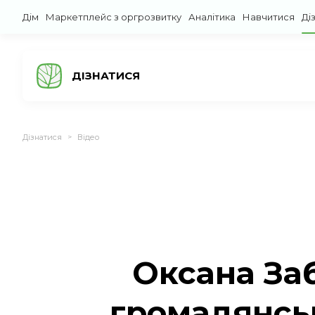
Дім
Маркетплейс з оргрозвитку
Аналітика
Навчитися
Ді
ДІЗНАТИСЯ
Дізнатися
Відео
>
Оксана За
громадянськ