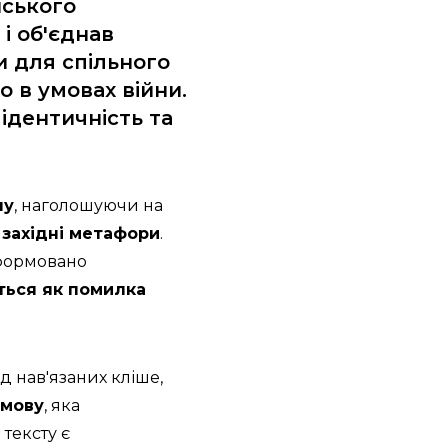
нського
 і об'єднав
ни для спільного
 в умовах війни.
 ідентичність та
ну
, наголошуючи на
 західні метафори
.
сформовано
ться як помилка
д нав'язаних кліше,
 мову
, яка
тексту є