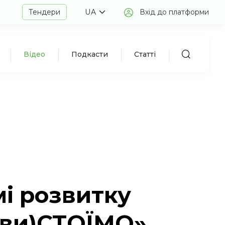
Тендери
UA
Вхід до платформи
Відео
Подкасти
Статті
і розвитку
«(ви)СТОЇМО»