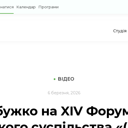
знатися
Календар
Програми
Студія
ВІДЕО
6 березня, 2026
бужко на XIV Форум
ого суспільства 