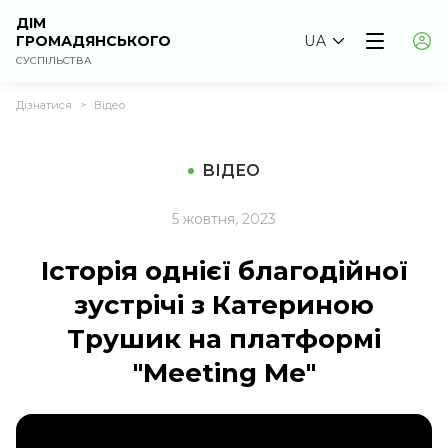
ДІМ
ГРОМАДЯНСЬКОГО
UA
СУСПІЛЬСТВА
Дізнатися
Відео
>
ВІДЕО
5 жовтня, 2023
Історія однієї благодійної
зустрічі з Катериною
Трушик на платформі
"Meeting Me"