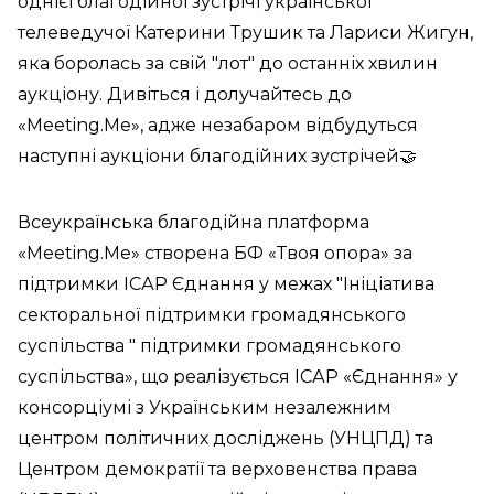
однієї благодійної зустрічі української
телеведучої Катерини Трушик та Лариси Жигун,
яка боролась за свій "лот" до останніх хвилин
аукціону. Дивіться і долучайтесь до
«Meeting.Me», адже незабаром відбудуться
наступні аукціони благодійних зустрічей🤝
Всеукраїнська благодійна платформа
«Meeting.Me» створена БФ «Твоя опора» за
підтримки ІСАР Єднання у межах "Ініціатива
секторальної підтримки громадянського
суспільства " підтримки громадянського
суспільства», що реалізується ІСАР «Єднання» у
консорціумі з Українським незалежним
центром політичних досліджень (УНЦПД) та
Центром демократії та верховенства права