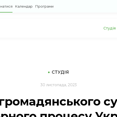
знатися
Календар
Програми
Студія
СТУДІЯ
30 листопада, 2023
 громадянського су
рного процесу Укр