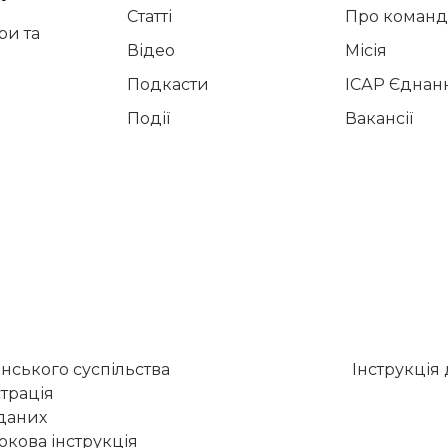
Статті
Про команд
и та
Відео
Місія
Подкасти
ІСАР Єднан
Події
Вакансії
нського суспільства
Інструкція
трація
 даних
кова інструкція