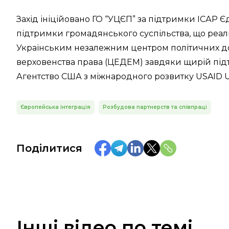
Захід ініційовано ГО “УЦЄП” за підтримки ІСАР Є
підтримки громадянського суспільства, що реалі
Українським незалежним центром політичних до
верховенства права (ЦЕДЕМ) завдяки щирій під
Агентство США з міжнародного розвитку USAID Uk
Європейська інтеграція
Розбудова партнерств та співпраці
Поділитися
Інші відео по темі