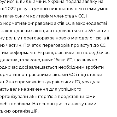
дбулися швидкі зміни. Україна подала заявку на
рвні 2022 року за умови виконання нею семи умов.
нгагенським критеріям членства у ЄС, і
ю нормативно-правових актів ЄС в законодавстві
законодавчих актів, які поділяються на 35 частин.
у роль у переговорах за новою методологією, а її
их частин. Початок переговорів про вступ до ЄС
им реформам в Україні, оскільки він передбачає
давства до законодавчої бази ЄС, що значно
одночас досі залишається необхідним зробити
нормативно-правовими актами ЄС і підготовки
туційна спроможність українських ГО, уряду та
ають велике значення для успішного
організували 36 інтерв'ю з представниками
реб і проблем. На основі цього аналізу нами
ьких організацій.