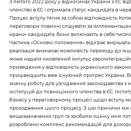
З лютого 2022 року у відносинах України з ЄС ві
членство в ЄС і отримала статус кандидата в че
Процес вступу тягне за собою відповідність Копе
переговори повинні слідувати за імплементаціє
країни-кандидата. Вони включають в себе тисячі 
Частина «Основні положення» відіграє вирішальн
реалізація визначає можливість переходу до інш
може надати оновлений імпульс євроінтеграційн
приведення у відповідність українського законо
пришвидшить вже існуючий прогрес України. В
значну роботу для узгодження законодавства з 
інституцій до повноцінного членства в ЄС. Інсти
бізнесу у переговорному процесі щодо вступу м
проходження цього процесу. З цієї причини ми 
вищезазначених груп та зробили оцінку їхніх пот
розроблено комплекс рекомендацій для донорс