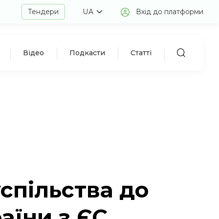
Тендери
UA
Вхід до платформи
Відео
Подкасти
Статті
спільства до
аїни з ЄС