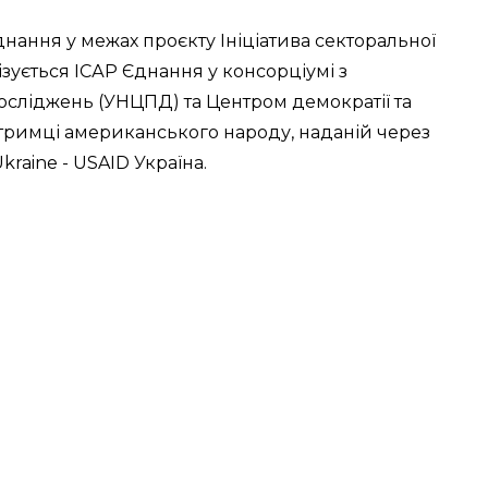
днання у межах проєкту Ініціатива секторальної
зується ІСАР Єднання у консорціумі з
сліджень (УНЦПД) та Центром демократії та
тримці американського народу, наданій через
raine - USAID Україна.