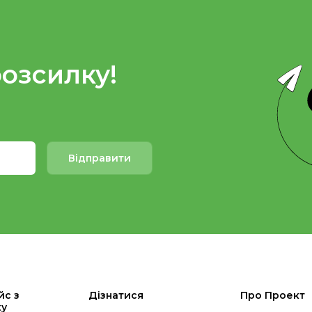
розсилку!
Відправити
йс з
Дізнатися
Про Проект
ку