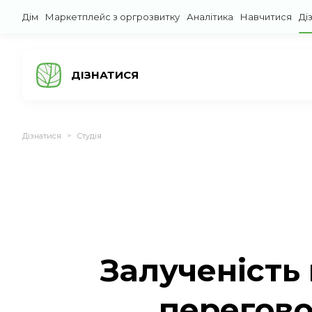
Дім
Маркетплейс з оргрозвитку
Аналітика
Навчитися
Ді
ДІЗНАТИСЯ
Дізнатися
Студія
>
Залученість
перегово