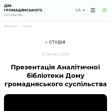
ДІМ
ГРОМАДЯНСЬКОГО
UA
СУСПІЛЬСТВА
Дізнатися
Студія
>
СТУДІЯ
12 лютого, 2024
Презентація Аналітичної
бібліотеки Дому
громадняського суспільства