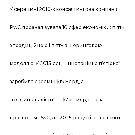
У середині 2010-х консалтингова компанія
PwC проаналізувала 10 сфер економіки: п’ять
з традиційною і п’ять з шеринговою
моделлю. У 2013 році "інноваційна п’ятірка"
заробила скромні $15 млрд, а
"традиціоналісти" — $240 млрд. Та за
прогнозом PwC, до 2025 року ці показники