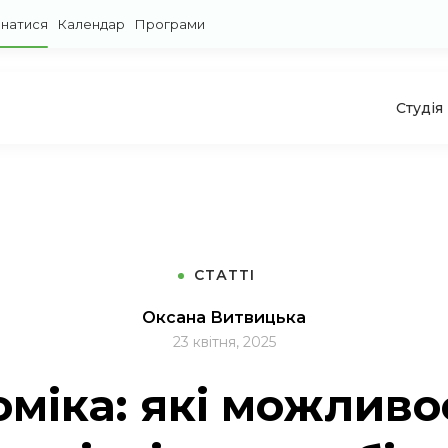
знатися
Календар
Програми
Студія
СТАТТІ
Оксана Витвицька
23 квітня, 2025
міка: які можливо