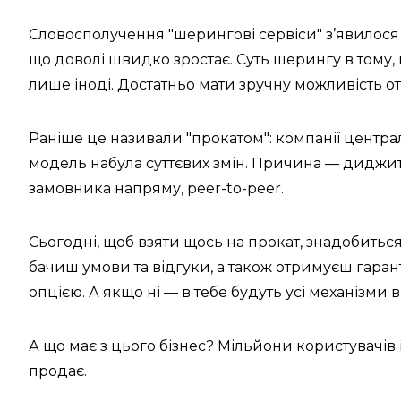
Словосполучення "шерингові сервіси" з’явилося 
що доволі швидко зростає. Суть шерингу в тому,
лише іноді. Достатньо мати зручну можливість о
Раніше це називали "прокатом": компанії центра
модель набула суттєвих змін. Причина — диджита
замовника напряму, peer-to-peer.
Сьогодні, щоб взяти щось на прокат, знадобиться
бачиш умови та відгуки, а також отримуєш гаран
опцією. А якщо ні — в тебе будуть усі механізми 
А що має з цього бізнес? Мільйони користувачів і
продає.