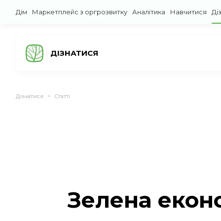
Дім
Маркетплейс з оргрозвитку
Аналітика
Навчитися
Ді
ДІЗНАТИСЯ
Дізнатися
Статті
>
Зелена еконо