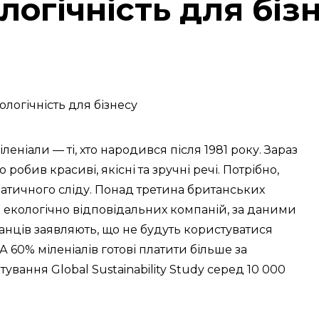
логічність для біз
леніали — ті, хто народився після 1981 року. Зараз
обив красиві, якісні та зручні речі. Потрібно,
атичного сліду. Понад третина британських
екологічно відповідальних компаній, за даними
канців заявляють, що не будуть користуватися
 60% міленіалів готові платити більше за
ування Global Sustainability Study серед 10 000