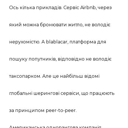
Ось кілька прикладів. Сервіс Airbnb, через
який можна бронювати житло, не володіє
нерухомістю. А blablacar, платформа для
пошуку попутників, відповідно не володіє
таксопарком. Але це найбільш відомі
глобальні шерингові сервіси, що працюють
за принципом peer-to-peer.
Американська однорангова компанія