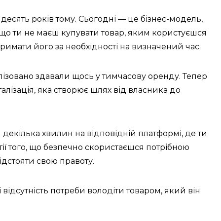
десять років тому. Сьогодні — це бізнес-модель,
 що ти не маєш купувати товар, яким користуєшся
тримати його за необхідності на визначений час.
лізовано здавали щось у тимчасову оренду. Тепер
лізація, яка створює шлях від власника до
 декілька хвилин на відповідній платформі, де ти
тії того, що безпечно скористаєшся потрібною
відстояти свою правоту.
 відсутність потреби володіти товаром, який він