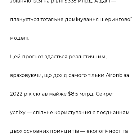
зрівняються на рівні $335 млрд. А далі —
планується тотальне домінування шерингової
моделі.
Цей прогноз здається реалістичним,
враховуючи, що дохід самого тільки Airbnb за
2022 рік склав майже $8,5 млрд. Секрет
успіху — спільне користування є поєднанням
двох основних принципів — екологічності та