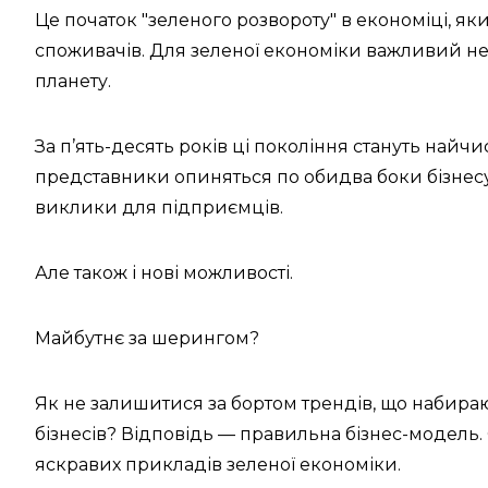
Це початок "зеленого розвороту" в економіці, як
споживачів. Для зеленої економіки важливий не 
планету.
За п’ять-десять років ці покоління стануть най
представники опиняться по обидва боки бізнесу:
виклики для підприємців.
Але також і нові можливості.
Майбутнє за шерингом?
Як не залишитися за бортом трендів, що набира
бізнесів? Відповідь — правильна бізнес-модель.
яскравих прикладів зеленої економіки.