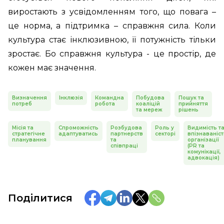
виростають з усвідомленням того, що повага –
це норма, а підтримка – справжня сила. Коли
культура стає інклюзивною, її потужність тільки
зростає. Бо справжня культура - це простір, де
кожен має значення.
Визначення
Інклюзія
Командна
Побудова
Пошук та
потреб
робота
коаліцій
прийняття
та мереж
рішень
Місія та
Спроможність
Розбудова
Роль у
Видимість т
стратегічне
адаптуватись
партнерств
секторі
впізнаваніст
планування
та
організації
співпраці
(PR та
комунікації,
адвокація)
Поділитися