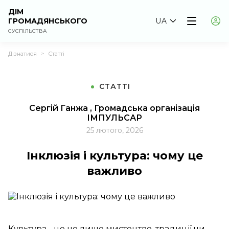
ДІМ
ГРОМАДЯНСЬКОГО
UA
СУСПІЛЬСТВА
Дізнатися
Статті
>
СТАТТІ
Сергій Ганжа , Громадська організація
ІМПУЛЬСАР
25 лютого, 2026
Інклюзія і культура: чому це
важливо
Культура - це не лише мистецтво, традиції чи