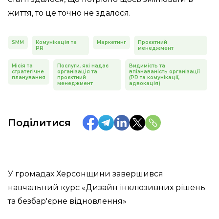
життя, то це точно не здалося.
SMM
Комунікація та
Маркетинг
Проєктний
PR
менеджмент
Місія та
Послуги, які надає
Видимість та
стратегічне
організація та
впізнаваність організації
планування
проєктний
(PR та комунікації,
менеджмент
адвокація)
Поділитися
У громадах Херсонщини завершився
навчальний курс «Дизайн інклюзивних рішень
та безбар'єрне відновлення»