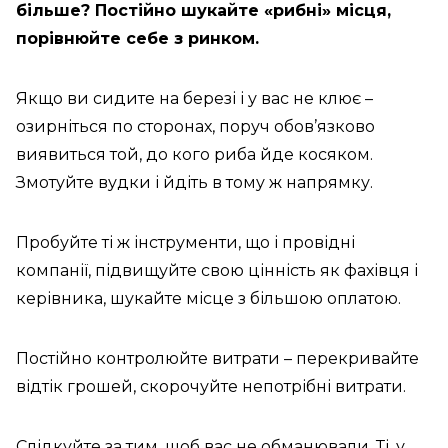
більше? Постійно шукайте «рибні» місця,
порівнюйте себе з ринком.
Якщо ви сидите на березі і у вас не клює –
озирніться по сторонах, поруч обов’язково
виявиться той, до кого риба йде косяком.
Змотуйте вудки і йдіть в тому ж напрямку.
Пробуйте ті ж інструменти, що і провідні
компанії, підвищуйте свою цінність як фахівця і
керівника, шукайте місце з більшою оплатою.
Постійно контролюйте витрати – перекривайте
відтік грошей, скорочуйте непотрібні витрати.
Слідкуйте за тим, щоб вас не обманювали. Ті, у