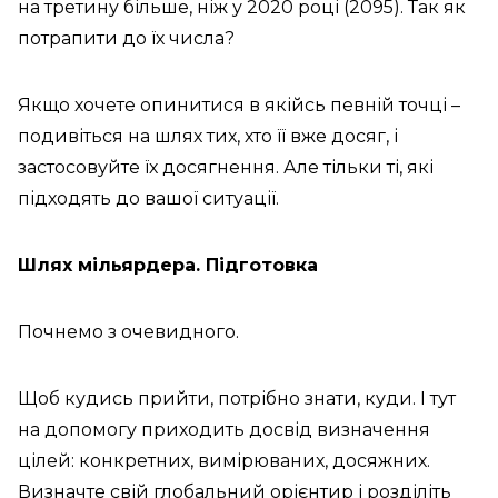
на третину більше, ніж у 2020 році (2095). Так як
потрапити до їх числа?
Якщо хочете опинитися в якійсь певній точці –
подивіться на шлях тих, хто її вже досяг, і
застосовуйте їх досягнення. Але тільки ті, які
підходять до вашої ситуації.
Шлях мільярдера. Підготовка
Почнемо з очевидного.
Щоб кудись прийти, потрібно знати, куди. І тут
на допомогу приходить досвід визначення
цілей: конкретних, вимірюваних, досяжних.
Визначте свій глобальний орієнтир і розділіть