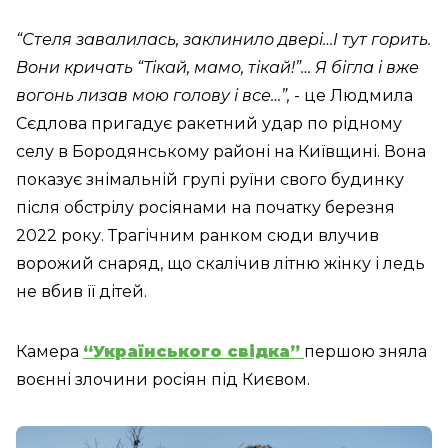
“Стеля завалилась, заклинило двері…І тут горить.
Вони кричать “Тікай, мамо, тікай!”… Я бігла і вже
вогонь лизав мою голову і все…”,
- це Людмила
Сєдлова пригадує ракетний удар по рідному
селу в Бородянському районі на Київщині. Вона
показує знімальній групі руїни свого будинку
після обстрілу росіянами на початку березня
2022 року. Трагічним ранком сюди влучив
ворожий снаряд, що скалічив літню жінку і ледь
не вбив її дітей.
Камера
“Українського свідка”
першою зняла
воєнні злочини росіян під Києвом.