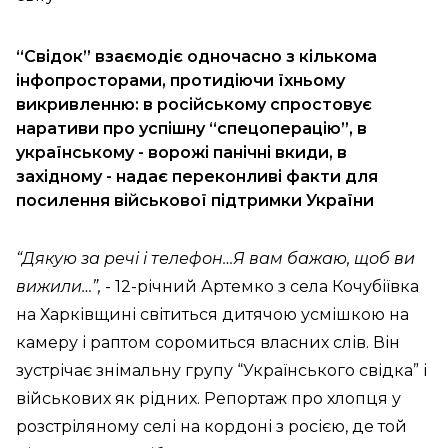
“Свідок” взаємодіє одночасно з кількома
інфопросторами, протидіючи їхньому
викривленню: в російському спростовує
наративи про успішну “спецоперацію”, в
українському - ворожі панічні вкиди, в
західному - надає переконливі факти для
посилення військової підтримки України
“Дякую за речі і телефон…Я вам бажаю, щоб ви
вижили…”,
- 12-річний Артемко з села Кочубіївка
на Харківщині світиться дитячою усмішкою на
камеру і раптом соромиться власних слів. Він
зустрічає знімальну групу “Українського свідка” і
військових як рідних. Репортаж про хлопця у
розстріляному селі на кордоні з росією, де той