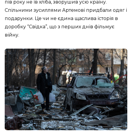
пів року не їв хліба, зворушив усю країну.
Спільними зусиллями Артемові придбали одяг і
подарунки. Це чи не єдина щаслива історія в
доробку “Свідка”, що з перших днів фільмує
війну.