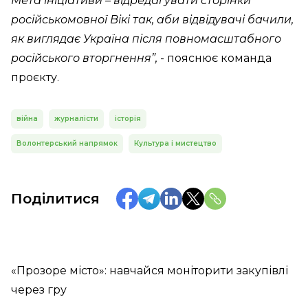
Мета ініціативи – відредагувати сторінки
російськомовної Вікі так, аби відвідувачі бачили,
як виглядає Україна після повномасштабного
російського вторгнення”,
- пояснює команда
проєкту.
війна
журналісти
історія
Волонтерський напрямок
Культура і мистецтво
Поділитися
«Прозоре місто»: навчайся моніторити закупівлі
через гру