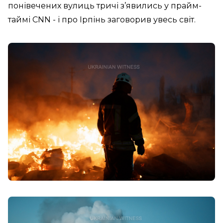
понівечених вулиць тричі з’явились у прайм-
таймі CNN - і про Ірпінь заговорив увесь світ.