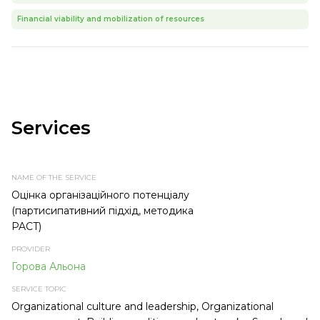
Financial viability and mobilization of resources
Services
NAME
PROVIDER
SERVICE
TYPE OF
OF THE
TOPIC
SERVICE
SERVICE
Оцінка організаційного потенціалу
(партисипативний підхід, методика
PACT)
Горова Альона
Organizational culture and leadership, Organizational