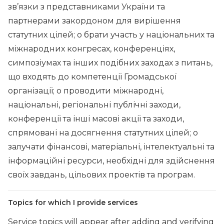
зв’язки з представниками України та
партнерами закордоном для вирішення
статутних цілей; o брати участь у національних та
міжнародних конгресах, конференціях,
симпозіумах та інших подібних заходах з питань,
що входять до компетенції Громадської
організації; o проводити міжнародні,
національні, регіональні публічні заходи,
конференції та інші масові акції та заходи,
спрямовані на досягнення статутних цілей; o
залучати фінансові, матеріальні, інтелектуальні та
інформаційні ресурси, необхідні для здійснення
своїх завдань, цільових проектів та програм.
Topics for which I provide services
Service topics will appear after adding and verifying