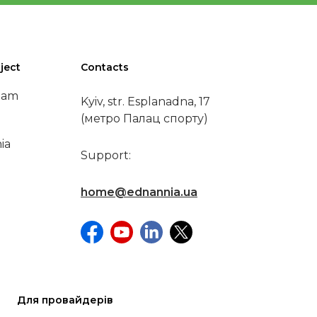
ject
Contacts
eam
Kyiv, str. Esplanadna, 17
(метро Палац спорту)
ia
Support:
home@ednannia.ua
Для провайдерів