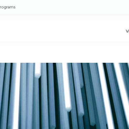
rograms
V