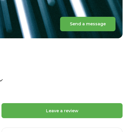
Send a message
Leave a review