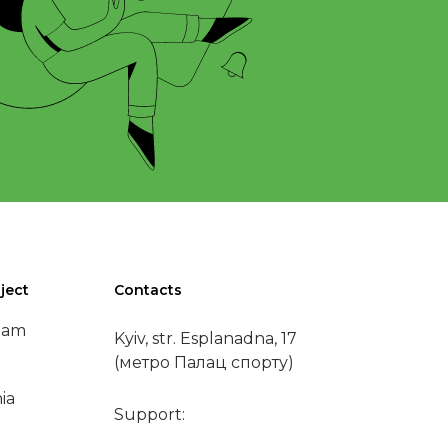
ject
Contacts
eam
Kyiv, str. Esplanadna, 17
(метро Палац спорту)
ia
Support: