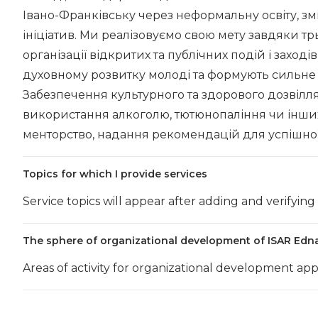
Івано-Франківську через неформальну освіту, зм
ініціатив. Ми реалізовуємо свою мету завдяки тр
організації відкритих та публічних подій і заході
духовному розвитку молоді та формують сильне у
Забезпечення культурного та здорового дозвілля
використання алкоголю, тютюнопаління чи інших 
менторство, надання рекомендацій для успішної 
Topics for which I provide services
Service topics will appear after adding and verifying
The sphere of organizational development of ISAR Edn
Areas of activity for organizational development app