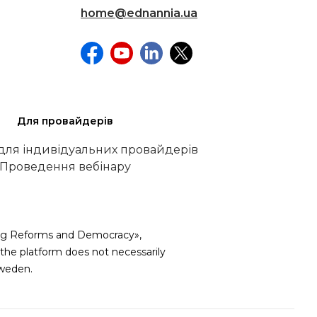
home@ednannia.ua
Для провайдерів
 для індивідуальних провайдерів
Проведення вебінару
iving Reforms and Democracy»,
he platform does not necessarily
weden.