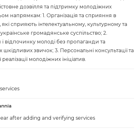
істовне дозвілля та підтримку молодіжних
ьом напрямкам: 1. Організація та сприяння в
в, які сприяють інтелектуальному, культурному та
країнське громадянське суспільство; 2.
 і відпочинку молоді без пропаганди та
шкідливих звичок; 3. Персональні консультації та
реалізації молодіжних ініціатив.
 services
annia
ear after adding and verifying services