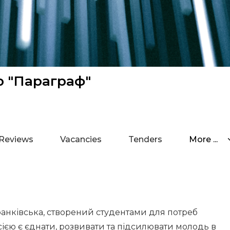
 "Параграф"
Reviews
Vacancies
Tenders
More ...
анківська, створений студентами для потреб
сією є єднати, розвивати та підсилювати молодь в