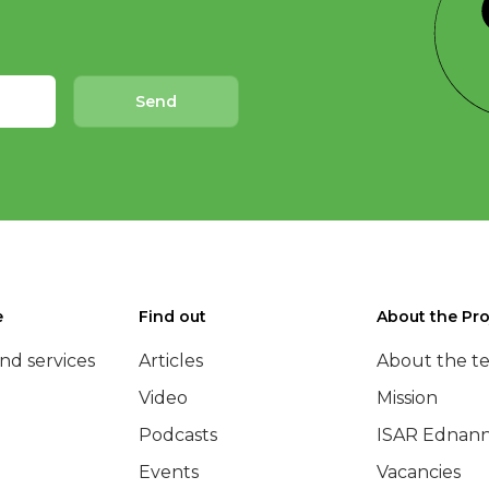
Send
e
Find out
About the Pro
nd services
Articles
About the t
Video
Mission
Podcasts
ISAR Ednann
Events
Vacancies