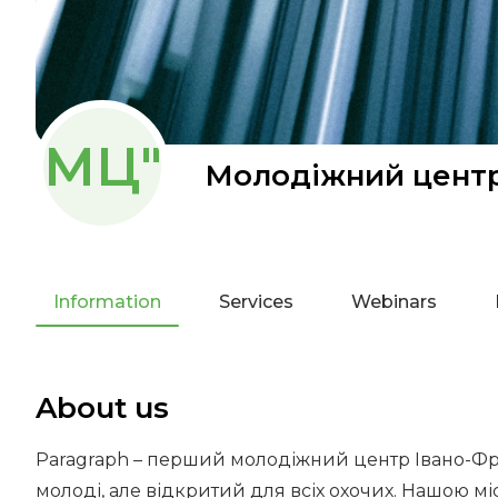
МЦ"
Молодіжний центр
Information
Services
Webinars
About us
Paragraph – перший молодіжний центр Івано-Фр
молоді, але відкритий для всіх охочих. Нашою мі