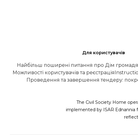
Для користувачів
Найбільш поширені питання про Дім громадя
Можливості користувачів та реєстрація
Instructi
Проведення та завершення тендеру: покро
The Civil Society Home opera
implemented by ISAR Ednannia fu
refle