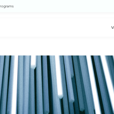
rograms
V