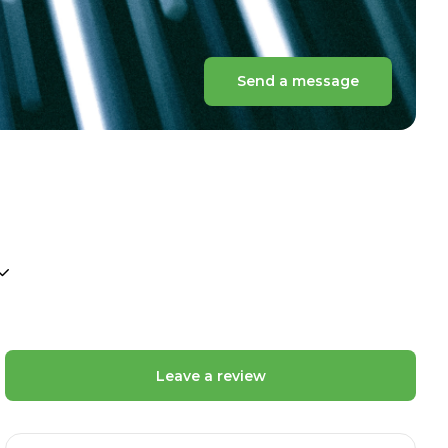
Send a message
Leave a review