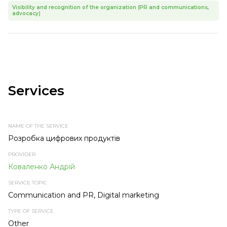
Visibility and recognition of the organization (PR and communications,
advocacy)
Services
NAME
PROVIDER
SERVICE
TYPE OF
OF THE
TOPIC
SERVICE
SERVICE
Розробка цифрових продуктів
Коваленко Андрій
Communication and PR, Digital marketing
Other