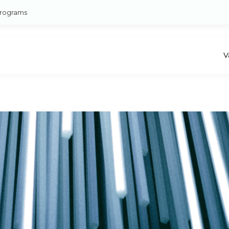
rograms
V