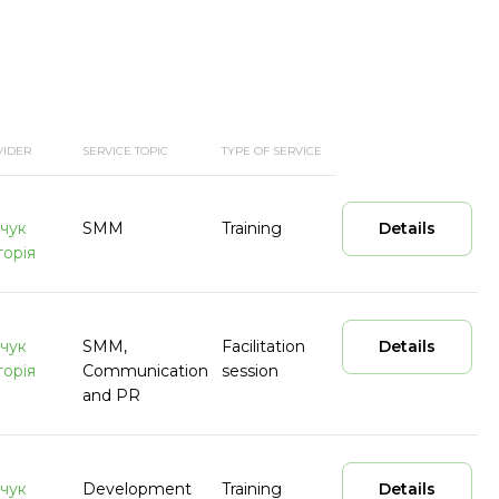
VIDER
SERVICE TOPIC
TYPE OF SERVICE
чук
SMM
Training
Details
торія
чук
SMM,
Facilitation
Details
торія
Communication
session
and PR
чук
Development
Training
Details