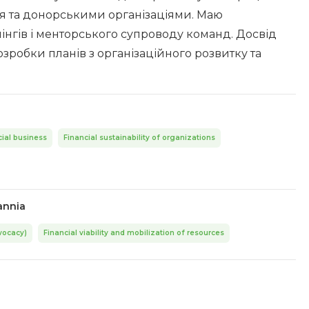
я та донорськими організаціями. Маю
інгів і менторського супроводу команд. Досвід
зробки планів з організаційного розвитку та
ial business
Financial sustainability of organizations
annia
vocacy)
Financial viability and mobilization of resources