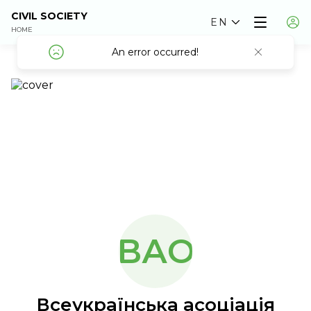
CIVIL SOCIETY
EN
HOME
An error occurred!
An error occurred!
ВАО
Всеукраїнська асоціація