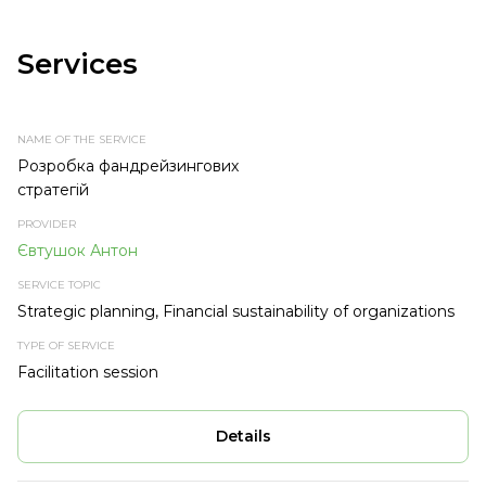
Services
NAME
PROVIDER
SERVICE
TYPE OF
OF THE
TOPIC
SERVICE
SERVICE
Розробка фандрейзингових
стратегій
Євтушок Антон
Strategic planning, Financial sustainability of organizations
Facilitation session
Details