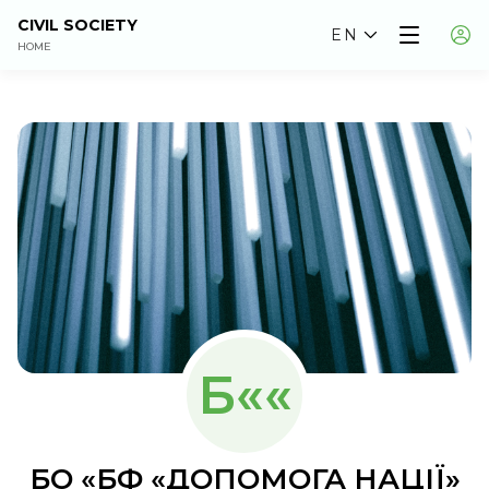
CIVIL SOCIETY
EN
HOME
Б««
БО «БФ «ДОПОМОГА НАЦІЇ»