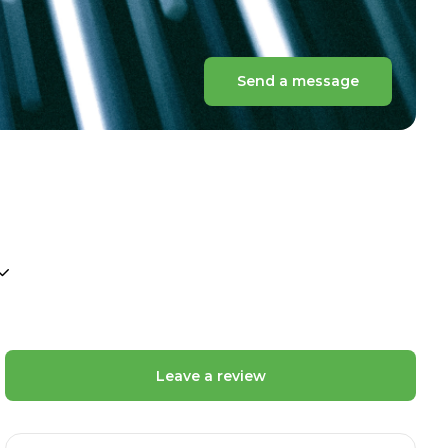
Send a message
Leave a review