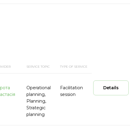
OVIDER
SERVICE TOPIC
TYPE OF SERVICE
рота
Operational
Facilitation
Details
астасія
planning,
session
Planning,
Strategic
planning