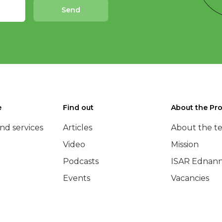
Send
e
Find out
About the Pro
nd services
Articles
About the t
Video
Mission
Podcasts
ISAR Ednann
Events
Vacancies