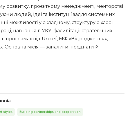
ному розвитку, проєктному менеджменті, менторстві
уючи людей, ідеї та інституції задля системних
нні можливості у складному, структурую хаос і
аці, навчання в УКУ, фасилітації стратегічних
ва в програмах від Unicef, МФ «Відродження»,
их. Основна місія — запалити, поєднати й
annia
t styles
Building partnerships and cooperation