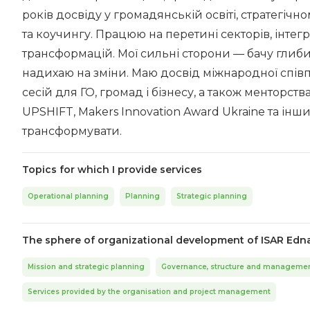
років досвіду у громадянській освіті, стратегіч
та коучингу. Працюю на перетині секторів, інтегр
трансформацій. Мої сильні сторони — бачу глиби
надихаю на зміни. Маю досвід міжнародної співпр
сесій для ГО, громад і бізнесу, а також менторст
UPSHIFT, Makers Innovation Award Ukraine та інш
трансформувати.
Topics for which I provide services
Operational planning
Planning
Strategic planning
The sphere of organizational development of ISAR Edn
Mission and strategic planning
Governance, structure and managemen
Services provided by the organisation and project management