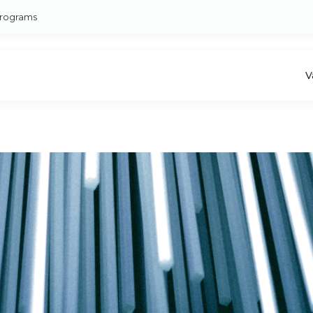
rograms
V