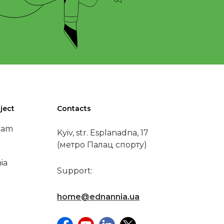
ject
Contacts
eam
Kyiv, str. Esplanadna, 17
(метро Палац спорту)
ia
Support:
home@ednannia.ua