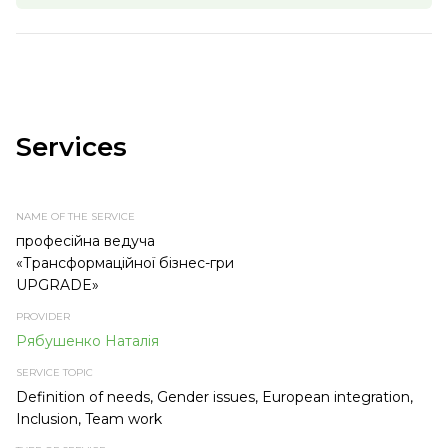
Services
NAME
PROVIDER
SERVICE
TYPE OF
OF THE
TOPIC
SERVICE
SERVICE
професійна ведуча
«Трансформаційної бізнес-гри
UPGRADE»
Рябушенко Наталія
Definition of needs, Gender issues, European integration,
Inclusion, Team work