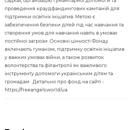
садках, організацію гуманітарної допомоги та
проведення краудфандингових кампаній для
підтримки освітніх ініціатив. Метою є
забезпечення безпеки дітей під час навчання та
створення умов для навчання навіть в умовах
постійної загрози. Основні цінності Фонду
включають гуманізм, підтримку освітніх ініціатив
у важких умовах війни, а також розвиток
волонтерства та філантропії як важливого
інструменту допомоги українським дітям та
громадам. Детально про фонд на сайті -
https://freeangels.world/ua