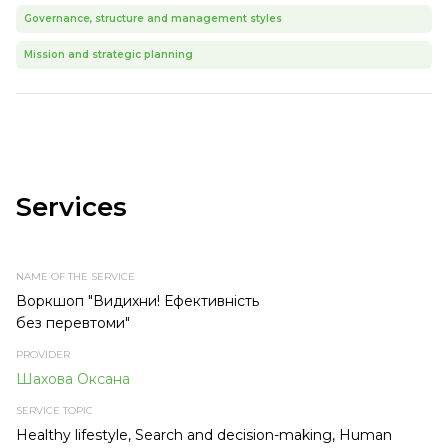
Governance, structure and management styles
Mission and strategic planning
Services
NAME
PROVIDER
SERVICE
TYPE OF
OF THE
TOPIC
SERVICE
SERVICE
Воркшоп "Видихни! Ефективність
без перевтоми"
Шахова Оксана
Healthy lifestyle, Search and decision-making, Human