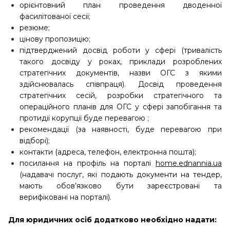
орієнтовний план проведення дводенної
фасилітованої сесії;
резюме;
цінову пропозицію;
підтверджений досвід роботи у сфері (тривалість
такого досвіду у роках, приклади розроблених
стратегічних документів, назви ОГС з якими
здійснювалась співпраця). Досвід проведення
стратегічних сесій, розробки стратегічного та
операційного планів для ОГС у сфері запобігання та
протидії корупції буде перевагою ;
рекомендації (за наявності, буде перевагою при
відборі);
контакти (адреса, телефон, електронна пошта);
посилання на профіль на порталі
home.ednannia.ua
(надавачі послуг, які подають документи на тендер,
мають обов’язково бути зареєстровані та
верифіковані на порталі).
Для юридичних осіб додатково необхідно надати: