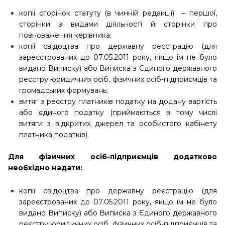
копії сторінок статуту (в чинній редакції) – першої,
сторінки з видами діяльності й сторінки про
повноваження керівника;
копії свідоцтва про державну реєстрацію (для
зареєстрованих до 07.05.2011 року, якщо їм не було
видано Виписку) або Виписка з Єдиного державного
реєстру юридичних осіб, фізичних осіб-підприємців та
громадських формувань;
витяг з реєстру платників податку на додану вартість
або єдиного податку (приймаються в тому числі
витяги з відкритих джерел та особистого кабінету
платника податків).
Для фізичних осіб-підприємців додатково
необхідно надати:
копії свідоцтва про державну реєстрацію (для
зареєстрованих до 07.05.2011 року, якщо їм не було
видано Виписку) або Виписка з Єдиного державного
реєстру юридичних осіб, фізичних осіб-підприємців та