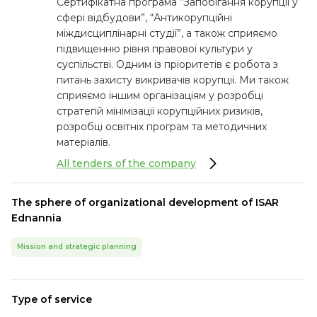
Сертифікатна програма “Запобігання корупції у
сфері відбудови”, “Антикорупційні
міждисциплінарні студії”, а також сприяємо
підвищенню рівня правової культури у
суспільстві. Одним із пріоритетів є робота з
питань захисту викривачів корупції. Ми також
сприяємо іншим організаціям у розробці
стратегій мінімізації корупційних ризиків,
розробці освітніх програм та методичних
матеріалів.
All tenders of the company
The sphere of organizational development of ISAR
Ednannia
Mission and strategic planning
Type of service