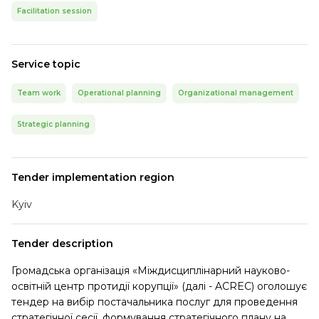
Facilitation session
Service topic
Team work
Operational planning
Organizational management
Strategic planning
Tender implementation region
Kyiv
Tender description
Громадська організація «Міждисциплінарний науково-
освітній центр протидії корупції» (далі - ACREC) оголошує
тендер на вибір постачальника послуг для проведення
стратегічної сесії, формування стратегічного плану на