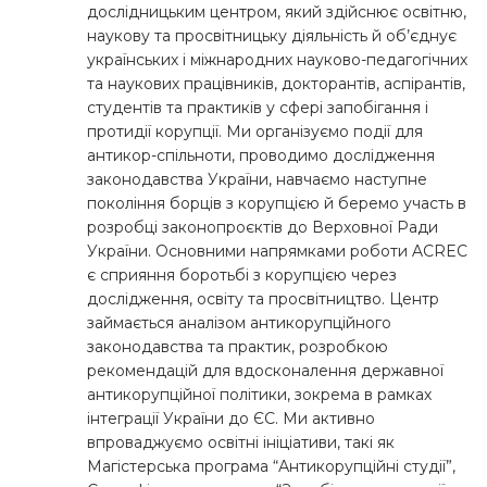
дослідницьким центром, який здійснює освітню,
наукову та просвітницьку діяльність й об’єднує
українських і міжнародних науково-педагогічних
та наукових працівників, докторантів, аспірантів,
студентів та практиків у сфері запобігання і
протидії корупції. Ми організуємо події для
антикор-спільноти, проводимо дослідження
законодавства України, навчаємо наступне
покоління борців з корупцією й беремо участь в
розробці законопроєктів до Верховної Ради
України. Основними напрямками роботи ACREC
є сприяння боротьбі з корупцією через
дослідження, освіту та просвітництво. Центр
займається аналізом антикорупційного
законодавства та практик, розробкою
рекомендацій для вдосконалення державної
антикорупційної політики, зокрема в рамках
інтеграції України до ЄС. Ми активно
впроваджуємо освітні ініціативи, такі як
Магістерська програма “Антикорупційні студії”,