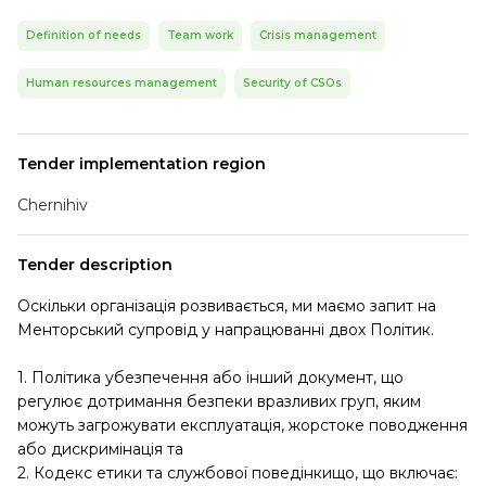
Definition of needs
Team work
Crisis management
Human resources management
Security of CSOs
Tender implementation region
Chernihiv
Tender description
Оскільки організація розвивається, ми маємо запит на
Менторський супровід у напрацюванні двох Політик.
1. Політика убезпечення або інший документ, що
регулює дотримання безпеки вразливих груп, яким
можуть загрожувати експлуатація, жорстоке поводження
або дискримінація та
2. Кодекс етики та службової поведінкищо, що включає: