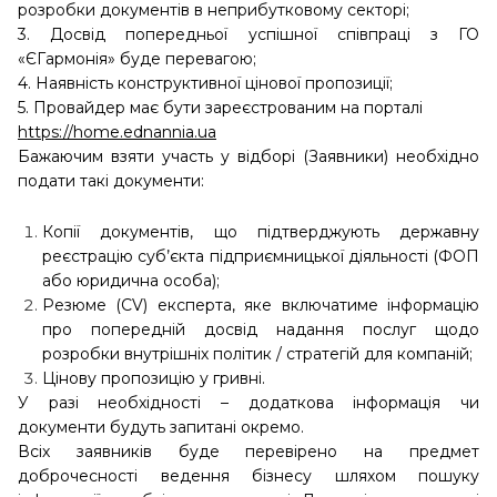
розробки документів в неприбутковому секторі;
3. Досвід попередньої успішної співпраці з ГО
«ЄГармонія» буде перевагою;
4. Наявність конструктивної цінової пропозиції;
5. Провайдер має бути зареєстрованим на порталі
https://home.ednannia.ua
Бажаючим взяти участь у відборі (Заявники) необхідно
подати такі документи:
Копії документів, що підтверджують державну
реєстрацію суб’єкта підприємницької діяльності (ФОП
або юридична особа);
Резюме (CV) експерта, яке включатиме інформацію
про попередній досвід надання послуг щодо
розробки внутрішніх політик / стратегій для компаній;
Цінову пропозицію у гривні.
У разі необхідності – додаткова інформація чи
документи будуть запитані окремо.
Всіх заявників буде перевірено на предмет
доброчесності ведення бізнесу шляхом пошуку