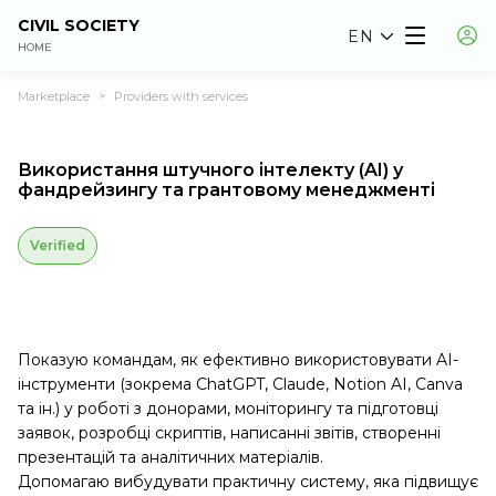
CIVIL SOCIETY
EN
HOME
Marketplace
Providers with services
>
Використання штучного інтелекту (AI) у
фандрейзингу та грантовому менеджменті
Verified
Показую командам, як ефективно використовувати AI-
інструменти (зокрема ChatGPT, Claude, Notion AI, Canva
та ін.) у роботі з донорами, моніторингу та підготовці
заявок, розробці скриптів, написанні звітів, створенні
презентацій та аналітичних матеріалів.
Допомагаю вибудувати практичну систему, яка підвищує